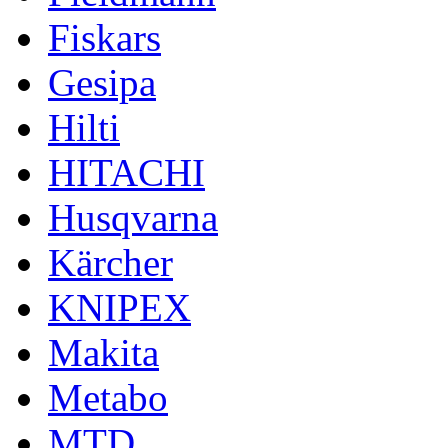
Fiskars
Gesipa
Hilti
HITACHI
Husqvarna
Kärcher
KNIPEX
Makita
Metabo
MTD