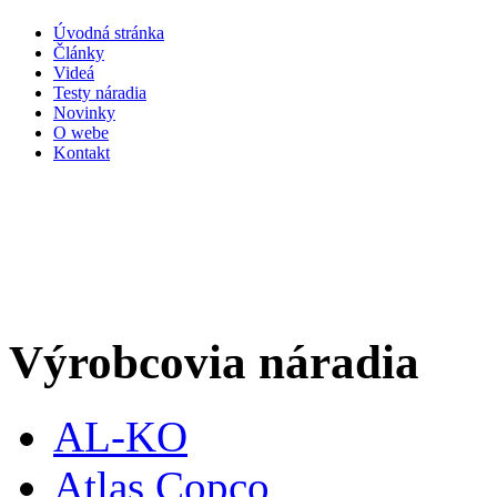
Úvodná stránka
Články
Videá
Testy náradia
Novinky
O webe
Kontakt
Výrobcovia náradia
AL-KO
Atlas Copco