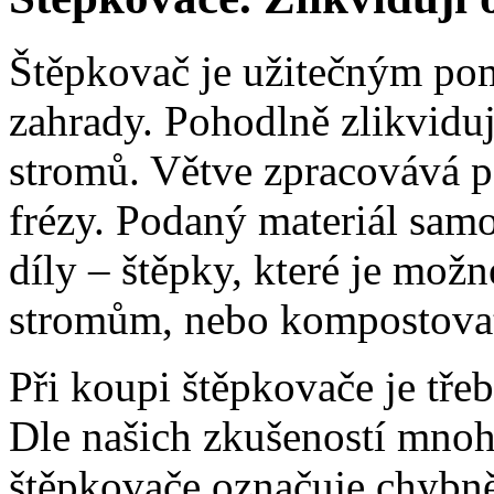
Štěpkovač je užitečným po
zahrady. Pohodlně zlikviduj
stromů. Větve zpracovává 
frézy. Podaný materiál samo
díly – štěpky, které je možné
stromům, nebo kompostova
Při koupi štěpkovače je třeb
Dle našich zkušeností mnoh
štěpkovače označuje chybně 