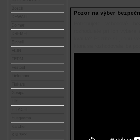
Bosch
Pozor na výber bezpečn
DEWALT
Potrebujete vchodové b
Dolmar
rozhodujete pri ich výbere
DREMEL
kvalita? Pozrite si jednu 
Einhell
ktorá sa rozhodovala iba po
FEIN
FERM
Festool
Fieldmann
Fiskars
Gesipa
Hilti
HITACHI
Husqvarna
Kärcher
KNIPEX