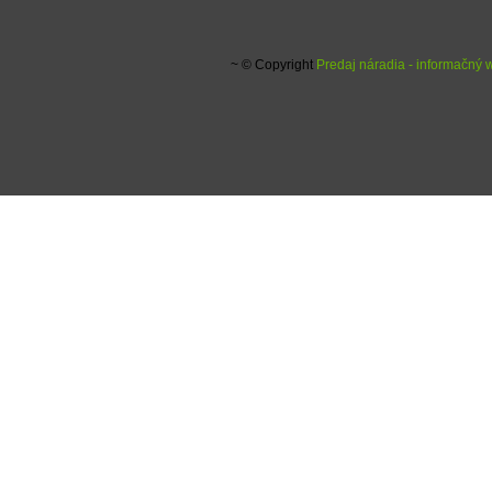
~ © Copyright
Predaj náradia - informačný 