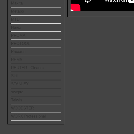
Makita
Metabo
MTD
Narex
PROMA
PROTOOL
Proxxon
REMS
REUTER - Cleanox
Skil
STANLEY
swepro
Telwin
WOODSTER
WORX Professional